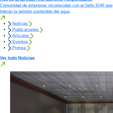
Comunidad de empresas reconocidas con el Sello EHR que
lideran la gestión sostenible del agua
Noticias
Publicaciones
Artículos
Eventos
Prensa
Ver todo Noticias