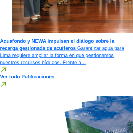
Aquafondo y NEWA impulsan el diálogo sobre la
recarga gestionada de acuíferos
Garantizar agua para
Lima requiere ampliar la forma en que gestionamos
nuestros recursos hídricos. Frente a…
Ver todo Publicaciones