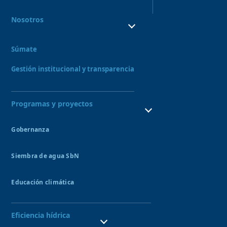
Nosotros
¿Quiénes Somos?
¿Qué hacemos?
Súmate
Consejo directivo y órganos asesores
Nuestro Equipo
Gestión institucional y transparencia
Programas y proyectos
Gobernanza
Consejo de recursos hídricos
Siembra de agua SbN
Bofedales
Amunas
Educación climática
Qochas
Sitio Demostrativo de Ecohidrología UNESCO
Aquagol
Semillero de guardianes del agua
Eficiencia hídrica
Formación de líderes en SbN
Semillero de Inversión Pública