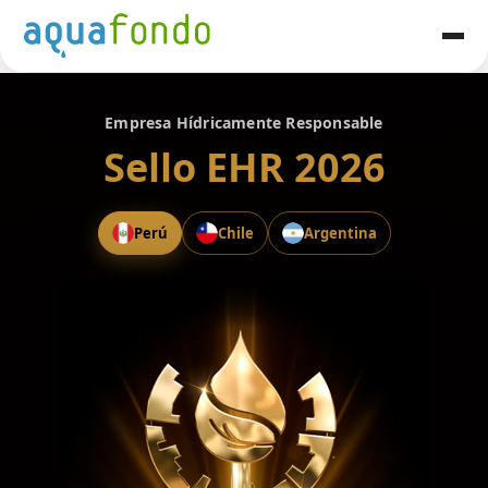
Empresa Hídricamente Responsable
Sello
EHR 2026
Perú
Chile
Argentina