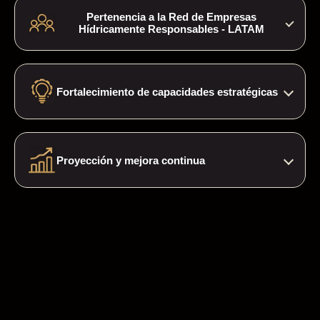
marca que acreditan liderazgo empresarial en
Pertenencia a la Red de Empresas
gestión sostenible del agua.
Hídricamente Responsables - LATAM
Acceso a una comunidad empresarial de alto nivel
para colaboración, aprendizaje e intercambio de
Fortalecimiento de capacidades estratégicas
buenas prácticas.
Workshops especializados, aprendizaje entre
pares y acceso a recursos técnicos aplicables a la
Proyección y mejora continua
gestión corporativa del agua.
Orientación técnica para fortalecer iniciativas y
postular a futuras ediciones del Sello EHR LATAM.