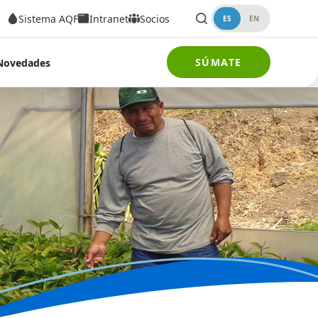
Sistema AQF
Intranet
Socios
ES
EN
SÚMATE
Novedades