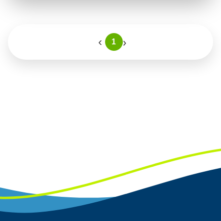
›
‹
1