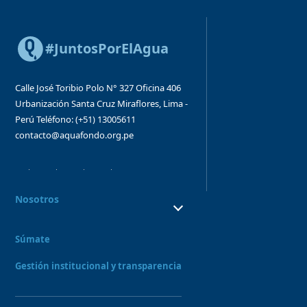
#JuntosPorElAgua
Calle José Toribio Polo N° 327
Oficina 406
Urbanización Santa Cruz
Miraflores, Lima -
Perú
Teléfono: (+51) 13005611
contacto@aquafondo.org.pe
Nosotros
¿Quiénes Somos?
¿Qué hacemos?
Súmate
Consejo directivo y órganos asesores
Nuestro Equipo
Gestión institucional y transparencia