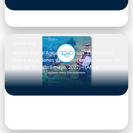
14 junio, 2022
Boletín Digital Agua en Cuencas: Informativo
sobre las acciones del PGIRH en las cuencas del
país (N° 11 – abril-mayo, 2022) – (ANA)