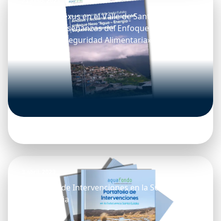
23 junio, 2023
Proyecto Nexus en el Valle de Santa Eulalia:
Análisis y enseñanzas del Enfoque Nexo «Agua
– Energía – Seguridad Alimentaria»
3 abril, 2023
Portafolio de Intervenciones en la Subcuenca
Santa Eulalia