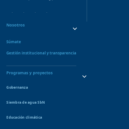
Nosotros
¿Quiénes Somos?
¿Qué hacemos?
Súmate
Consejo directivo y órganos asesores
Nuestro Equipo
Gestión institucional y transparencia
Programas y proyectos
Gobernanza
Consejo de recursos hídricos
Siembra de agua SbN
Bofedales
Amunas
Educación climática
Qochas
Sitio Demostrativo de Ecohidrología UNESCO
Aquagol