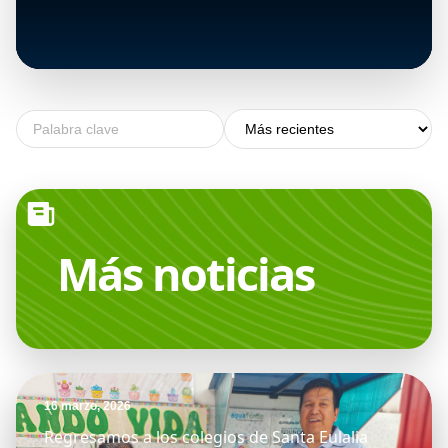
DESTACADO
12 marzo, 2026
Aquafondo lanza la nueva edición del
+
Sello Empresa Hídricamente Responsable
2026 en Perú
Más
noticias
16 marzo, 2026
Regresamos a los colegios de Santa Eulalia