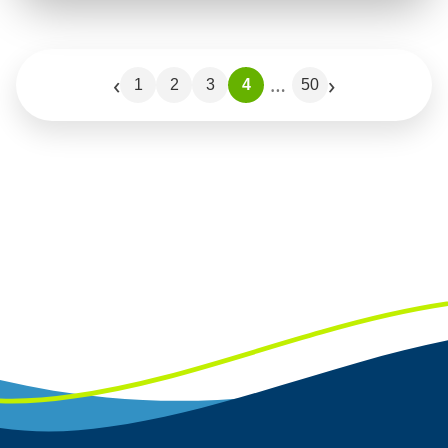
‹
›
…
1
2
3
4
50