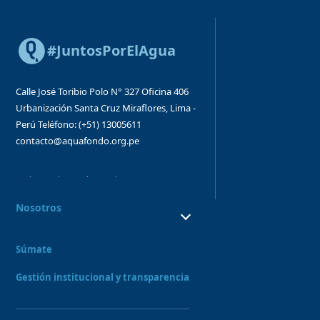
#JuntosPorElAgua
Calle José Toribio Polo N° 327
Oficina 406
Urbanización Santa Cruz
Miraflores, Lima -
Perú
Teléfono: (+51) 13005611
contacto@aquafondo.org.pe
Nosotros
¿Quiénes Somos?
¿Qué hacemos?
Súmate
Consejo directivo y órganos asesores
Nuestro Equipo
Gestión institucional y transparencia