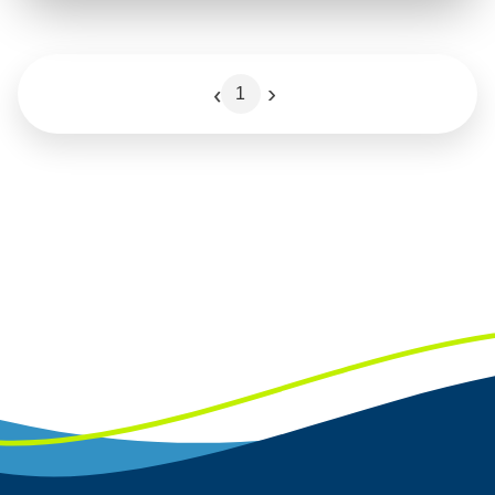
‹
›
1