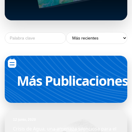
DESTACADO
30 abril, 2025
+
Memoria Institucional: Caminos
de agua
Más
Publicaciones
12 junio, 2020
Crisis de Agua, una amenaza silenciosa para el