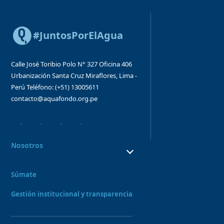
#JuntosPorElAgua
Calle José Toribio Polo N° 327
Oficina 406
Urbanización Santa Cruz
Miraflores, Lima -
Perú
Teléfono: (+51) 13005611
contacto@aquafondo.org.pe
Nosotros
¿Quiénes Somos?
¿Qué hacemos?
Súmate
Consejo directivo y órganos asesores
Nuestro Equipo
Gestión institucional y transparencia