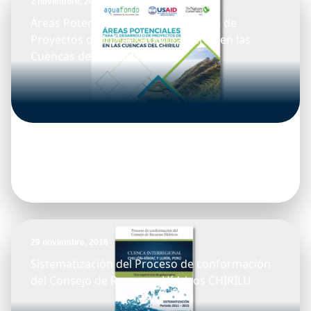
2 noviembre, 2017
Áreas Potenciales para el Desarrollo de
Proyectos de Infraestructura Verde en las
Cuencas del CHIRILU
29 noviembre, 2016
Sistematización del Proceso de conformación
del Consejo de Recursos Hídricos CHIRILU