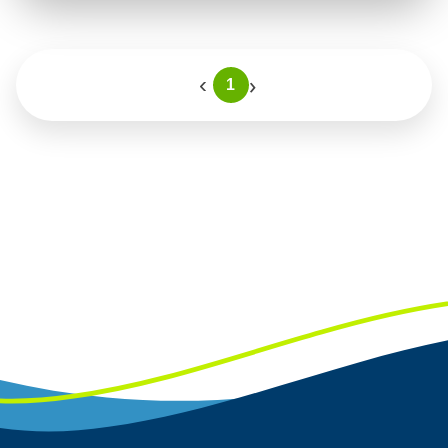
›
‹
1