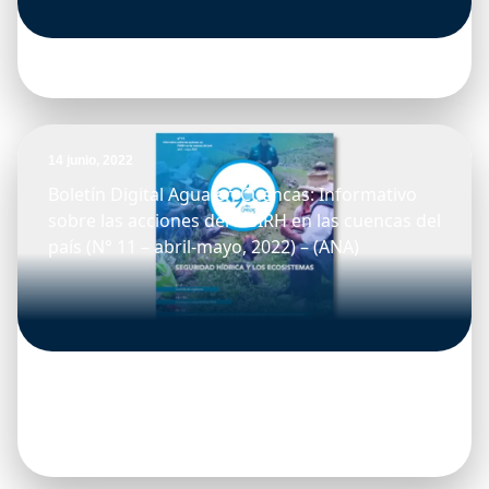
14 junio, 2022
Boletín Digital Agua en Cuencas: Informativo
sobre las acciones del PGIRH en las cuencas del
país (N° 11 – abril-mayo, 2022) – (ANA)