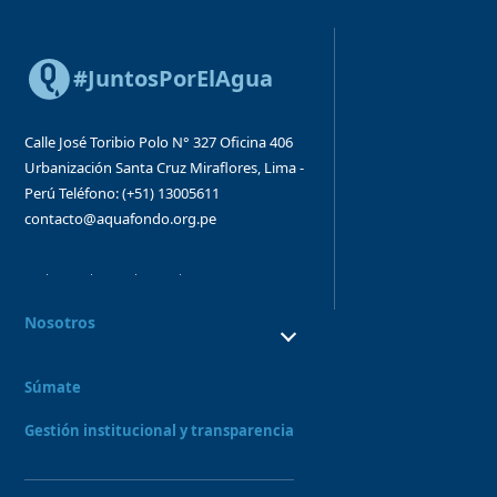
#JuntosPorElAgua
Calle José Toribio Polo N° 327
Oficina 406
Urbanización Santa Cruz
Miraflores, Lima -
Perú
Teléfono: (+51) 13005611
contacto@aquafondo.org.pe
Nosotros
¿Quiénes Somos?
¿Qué hacemos?
Súmate
Consejo directivo y órganos asesores
Nuestro Equipo
Gestión institucional y transparencia