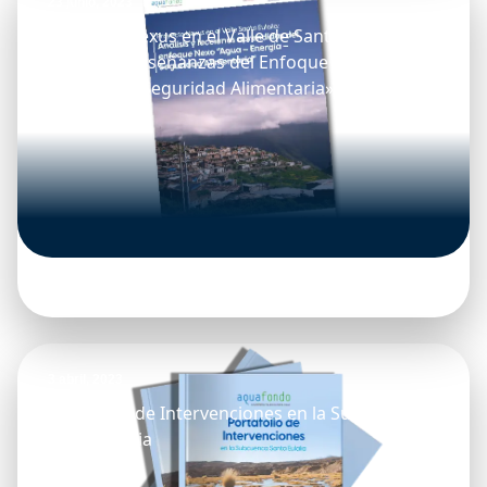
23 junio, 2023
Proyecto Nexus en el Valle de Santa Eulalia:
Análisis y enseñanzas del Enfoque Nexo «Agua
– Energía – Seguridad Alimentaria»
3 abril, 2023
Portafolio de Intervenciones en la Subcuenca
Santa Eulalia