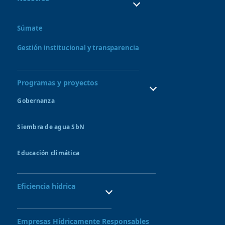
¿Quiénes Somos?
¿Qué hacemos?
Súmate
Consejo directivo y órganos asesores
Nuestro Equipo
Gestión institucional y transparencia
Programas y proyectos
Gobernanza
Consejo de recursos hídricos
Siembra de agua SbN
Bofedales
Amunas
Educación climática
Qochas
Sitio Demostrativo de Ecohidrología UNESCO
Aquagol
Semillero de guardianes del agua
Formación de líderes en SbN
Eficiencia hídrica
Semillero de Inversión Pública
Sistemas de riego tecnificado
Proyecto Nexus
Empresas Hídricamente Responsables