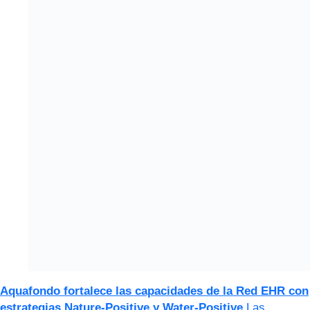
Aquafondo fortalece las capacidades de la Red EHR con
estrategias Nature-Positive y Water-Positive
Las