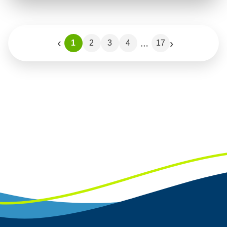
›
‹
…
1
2
3
4
17