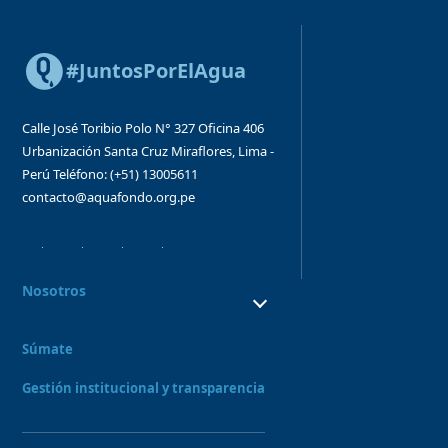
#JuntosPorElAgua
Calle José Toribio Polo N° 327
Oficina 406
Urbanización Santa Cruz
Miraflores, Lima -
Perú
Teléfono: (+51) 13005611
contacto@aquafondo.org.pe
Nosotros
¿Quiénes Somos?
¿Qué hacemos?
Súmate
Consejo directivo y órganos asesores
Nuestro Equipo
Gestión institucional y transparencia