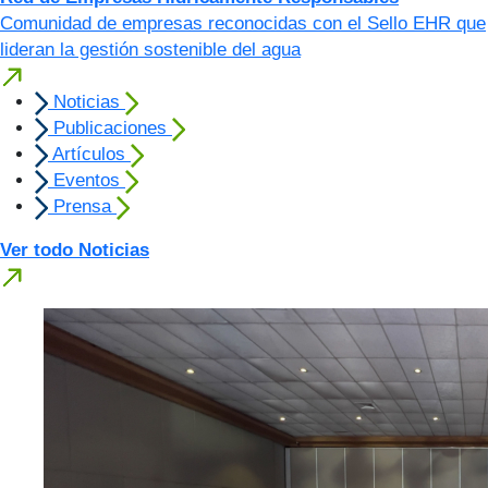
Comunidad de empresas reconocidas con el Sello EHR que
lideran la gestión sostenible del agua
Noticias
Publicaciones
Artículos
Eventos
Prensa
Ver todo Noticias