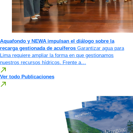
Aquafondo y NEWA impulsan el diálogo sobre la
recarga gestionada de acuíferos
Garantizar agua para
Lima requiere ampliar la forma en que gestionamos
nuestros recursos hídricos. Frente a…
Ver todo Publicaciones