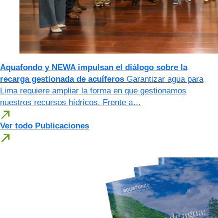
Aquafondo y NEWA impulsan el diálogo sobre la
recarga gestionada de acuíferos
Garantizar agua para
Lima requiere ampliar la forma en que gestionamos
nuestros recursos hídricos. Frente a…
Ver todo Publicaciones