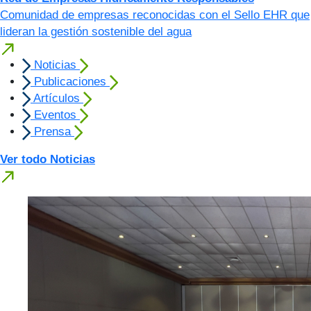
Comunidad de empresas reconocidas con el Sello EHR que
lideran la gestión sostenible del agua
Noticias
Publicaciones
Artículos
Eventos
Prensa
Ver todo Noticias