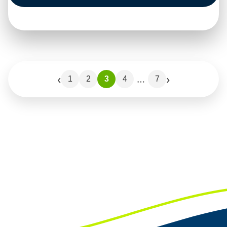
‹
›
…
1
2
3
4
7