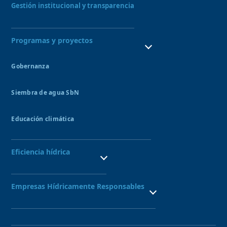
Gestión institucional y transparencia
Programas y proyectos
Gobernanza
Consejo de recursos hídricos
Siembra de agua SbN
Bofedales
Amunas
Educación climática
Qochas
Sitio Demostrativo de Ecohidrología UNESCO
Aquagol
Semillero de guardianes del agua
Eficiencia hídrica
Formación de líderes en SbN
Semillero de Inversión Pública
Sistemas de riego tecnificado
Proyecto Nexus
Empresas Hídricamente Responsables
Sello Empresa Hídricamente Responsable
Red de Empresas Hídricamente Responsables