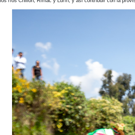
los ríos Chillón, Rímac y Lurín, y así contribuir con la pro